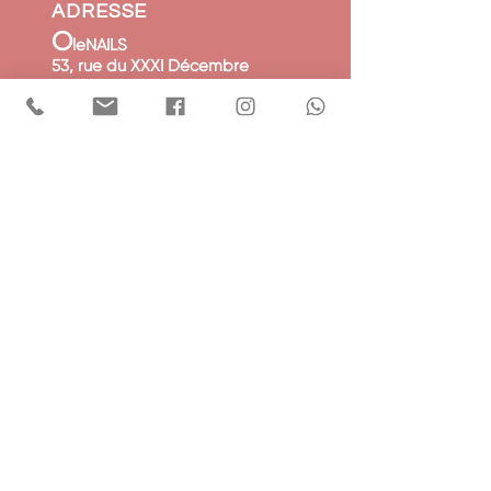
ADRESSE
O
leNAILS
53, rue du XXXI Décembre
Angle Passage Link
1207 - GENEVE / CH
CONTACT
Télephone:
+41(0)79 312 59 91
Email:
olenails.tatoo@gmail.com
HORAIRES
lundi au samedi
9h - 18h sur RV
© 2022 by OLENAILS