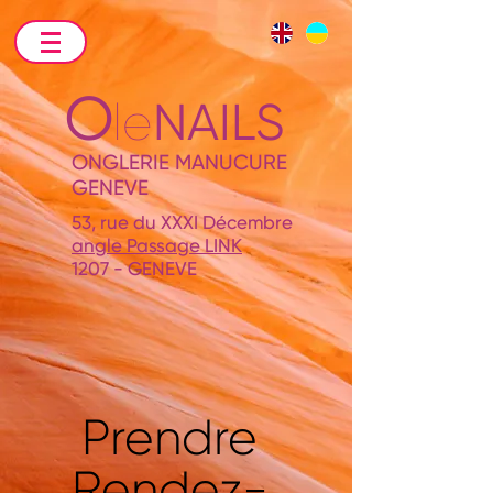
O
le
NAILS
ONGLERIE MANUCURE
GENEVE
53, rue du XXXI Décembre
angle Passage LINK
1207 - GENEVE
Prendre
Rendez-