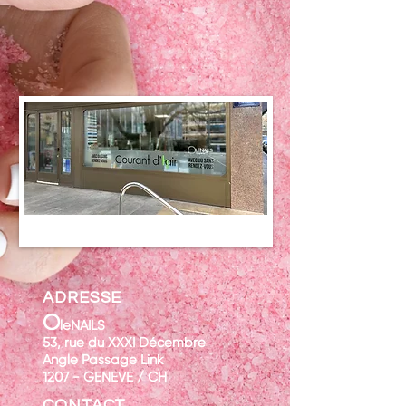
ADRESSE
O
leNAILS
53, rue du XXXI Décembre
Angle Passage Link
1207 - GENEVE / CH
CONTACT