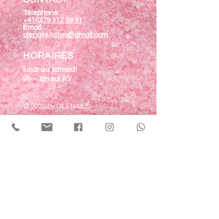
Télephone:
+41(0)79 312 59 91
Email:
olenails.tatoo@gmail.com
HORAIRES
lundi au samedi
9h - 18h sur RV
© 2022 by OLENAILS