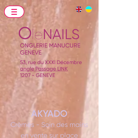
O
le
NAILS
ONGLERIE MANUCURE
GENEVE
53, rue du XXXI Décembre
angle Passage LINK
1207 - GENEVE
AKYADO
Crèmes - Soin des mains
en vente sur place